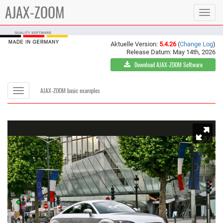
AJAX-ZOOM
Toggle
navigat
Aktuelle Version:
5.4.26
(
Change Log
)
Release Datum: May 14th, 2026
Download AJAX-ZOOM Software
Toggle
AJAX-ZOOM basic examples
navigation